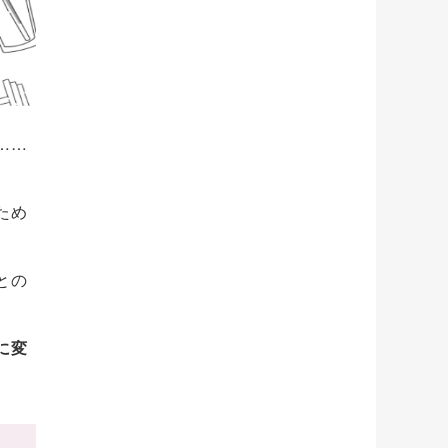
……
ため
との
に変