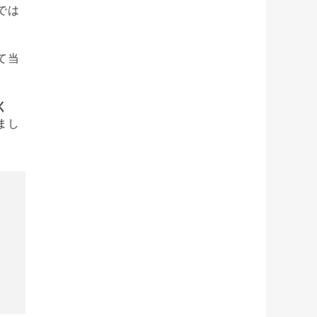
では
て当
く
まし