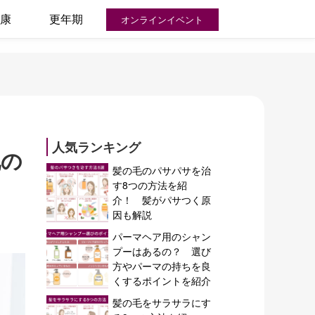
康
更年期
オンラインイベント
人気ランキング
化の
髪の毛のパサパサを治
す8つの方法を紹
介！ 髪がパサつく原
因も解説
パーマヘア用のシャン
プーはあるの？ 選び
方やパーマの持ちを良
くするポイントを紹介
髪の毛をサラサラにす