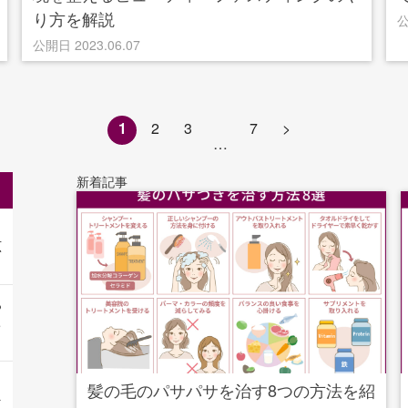
り方を解説
公
公開日 2023.06.07
1
2
3
7
>
…
新着記事
原
あ
ち
髪の毛のパサパサを治す8つの方法を紹
を