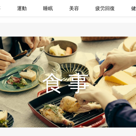
事
運動
睡眠
美容
疲労回復
健
食事