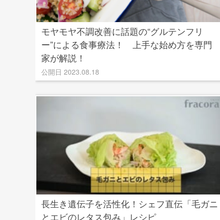
モヤモヤ不調改善に話題の“グルテンフリ
ー”による食事療法！ 上手な始め方を専門
家が解説！
公開日 2023.08.18
長生き遺伝子を活性化！シェフ直伝「毛ガニ
とエビのレタス包み」レシピ