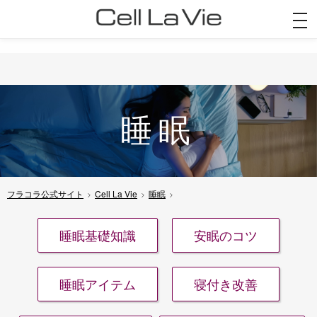
togg
navi
睡眠
フラコラ公式サイト
Cell La Vie
睡眠
睡眠基礎知識
安眠のコツ
睡眠アイテム
寝付き改善