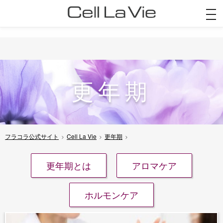
togg
navi
更年期
フラコラ公式サイト
Cell La Vie
更年期
更年期とは
アロマケア
ホルモンケア