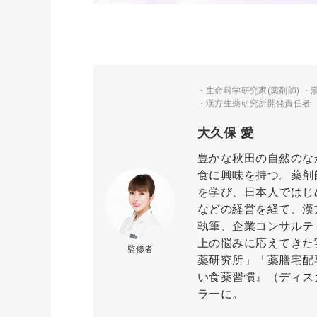
・生命科学研究家(薬剤師) ・
・漢方生薬研究所開発責任者 
大久保 愛
豊かな秋田の自然のな
食に興味を持つ。薬剤
を学び、日本人ではじ
などの経営を経て、漢
執筆、企業コンサルテ
上の悩みに応えてきた
監修者
薬研究所」「薬膳宅配
い食薬習慣』（ディス
ラーに。