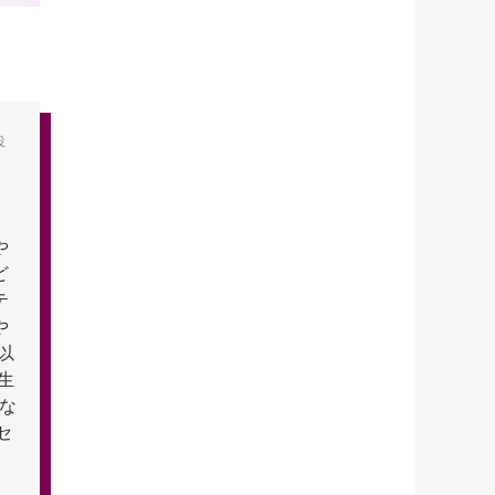
役
や
ど
テ
や
以
生
テな
セ