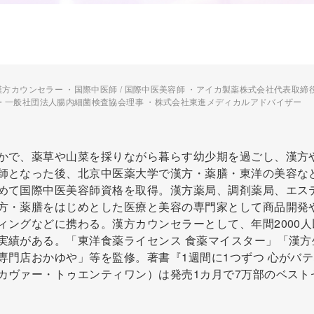
漢方カウンセラー ・国際中医師 / 国際中医美容師 ・アイカ製薬株式会社代表取締
・一般社団法人腸内細菌検査協会理事 ・株式会社東進メディカルアドバイザー
かで、薬草や山菜を採りながら暮らす幼少期を過ごし、漢方
師となった後、北京中医薬大学で漢方・薬膳・東洋の美容な
めて国際中医美容師資格を取得。漢方薬局、調剤薬局、エス
方・薬膳をはじめとした医療と美容の専門家として商品開発
ィングなどに携わる。漢方カウンセラーとして、年間2000人
実績がある。「東洋食薬ライセンス 食薬マイスター」「漢方
専門店おかゆや」等を監修。著書『1週間に1つずつ 心がバ
カヴァー・トゥエンティワン）は発売1カ月で7万部のベスト