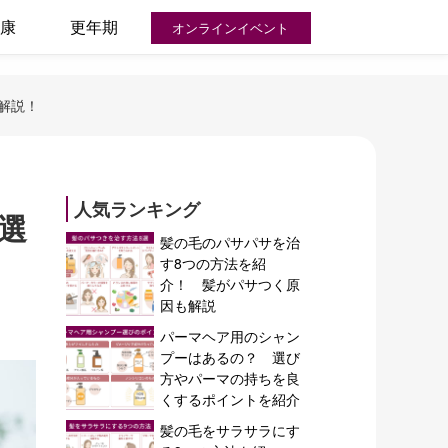
康
更年期
オンラインイベント
解説！
人気ランキング
選
髪の毛のパサパサを治
す8つの方法を紹
介！ 髪がパサつく原
因も解説
パーマヘア用のシャン
プーはあるの？ 選び
方やパーマの持ちを良
くするポイントを紹介
髪の毛をサラサラにす