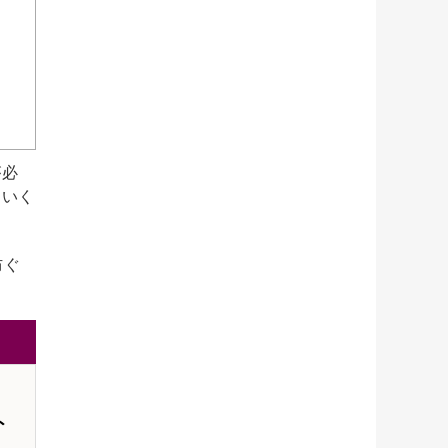
が必
ていく
防ぐ
ト