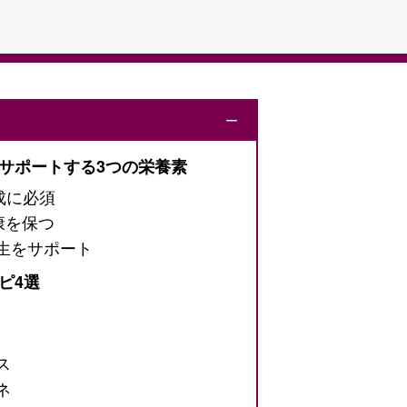
ー
サポートする3つの栄養素
成に必須
康を保つ
生をサポート
ピ4選
ス
ネ