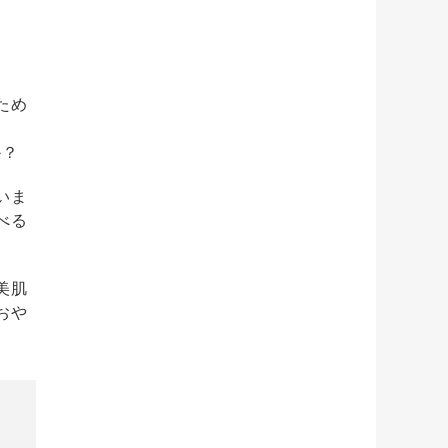
ため
か？
いま
べる
美肌
おや