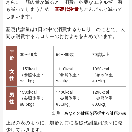
さらに、筋肉量が減ると、消費に必要なエネルギー源
も減ってしまうため、
基礎代謝量
もどんどんと減って
しまいます。
基礎代謝量は1日の中で消費するカロリーのことで、人
間が消費するカロリーのおおよそを占めています。
年
30〜49歳
50〜69歳
70歳以上
齢
1150kcal
1110kcal
1020kcal
女
（参照体重：
（参照体重：
（参照体重：
性
53.1kg）
53.0kg）
49.5kg）
1530kcal
1400kcal
1290kcal
男
（参照体重：
（参照体重：
（参照体重：
性
68.5kg）
65.3kg）
60.0kg）
出典：
あなたの健康を応援する健康の森
上記の表のように、加齢と共に基礎代謝量は徐々に減
少していきます。