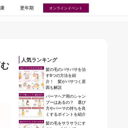
康
更年期
オンラインイベント
人気ランキング
育む
髪の毛のパサパサを治
す8つの方法を紹
介！ 髪がパサつく原
因も解説
パーマヘア用のシャン
プーはあるの？ 選び
方やパーマの持ちを良
くするポイントを紹介
髪の毛をサラサラにす