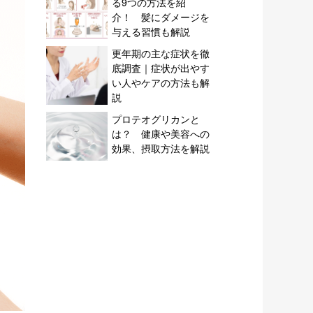
る9つの方法を紹
介！ 髪にダメージを
与える習慣も解説
更年期の主な症状を徹
底調査｜症状が出やす
い人やケアの方法も解
説
プロテオグリカンと
は？ 健康や美容への
効果、摂取方法を解説