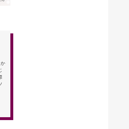
験か
じ
際
ツ