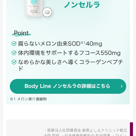
・医療法人社団優恵会 銀座よしえクリニック都立
大院 院長 ・日本健康医療学会 常任理事 ・ワイン