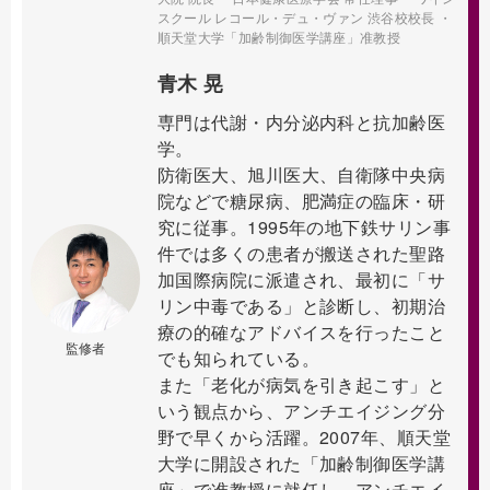
スクール レコール・デュ・ヴァン 渋谷校校長 ・
順天堂大学「加齢制御医学講座」准教授
青木 晃
専門は代謝・内分泌内科と抗加齢医
学。
防衛医大、旭川医大、自衛隊中央病
院などで糖尿病、肥満症の臨床・研
究に従事。1995年の地下鉄サリン事
件では多くの患者が搬送された聖路
加国際病院に派遣され、最初に「サ
リン中毒である」と診断し、初期治
療の的確なアドバイスを行ったこと
監修者
でも知られている。
また「老化が病気を引き起こす」と
いう観点から、アンチエイジング分
野で早くから活躍。2007年、順天堂
大学に開設された「加齢制御医学講
座」で准教授に就任し、アンチエイ