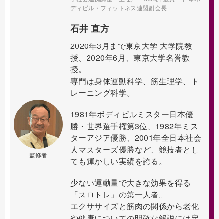
ディビル・フィットネス連盟副会長
石井 直方
2020年3月まで東京大学 大学院教
授、2020年6月、東京大学名誉教
授。
専門は身体運動科学、筋生理学、ト
レーニング科学。
1981年ボディビルミスター日本優
勝・世界選手権第3位、1982年ミス
ターアジア優勝、2001年全日本社会
人マスターズ優勝など、競技者とし
監修者
ても輝かしい実績を誇る。
少ない運動量で大きな効果を得る
「スロトレ」の第一人者。
エクササイズと筋肉の関係から老化
や健康についての明確な解説には定