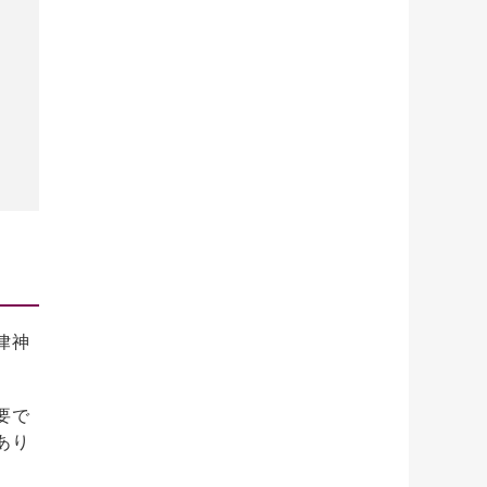
律神
要で
あり