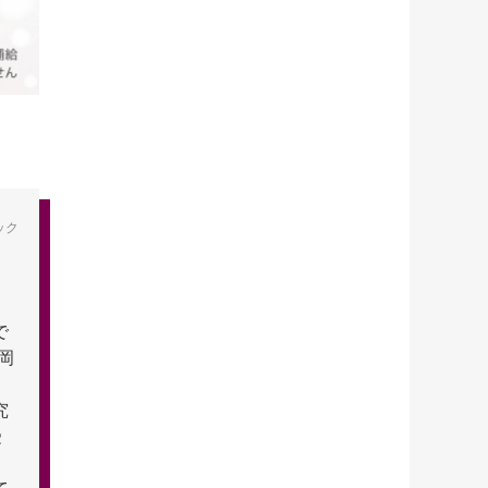
ック
で
岡
究
受
て