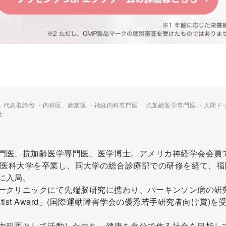
 代表取締役 ・内科医、産業医 ・神経内科専門医 ・抗加齢医学専門医 ・人間ド
士
門医、抗加齢医学専門医、医学博士。アメリカ神経学会会員
川崎医科大学を卒業し、同大学の総合診療部での研修を経て、福
に入局。
ークリニックにて先端脳研究に携わり、パーキンソン病の研
cientist Award」(国際運動障害学会の優秀若手研究者向け賞)を
内科医として活動したのち、健康を自分で作る社会を目指し