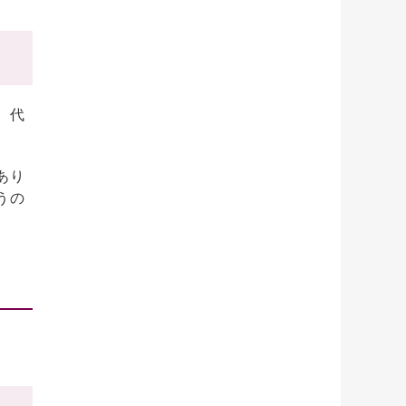
、代
あり
うの