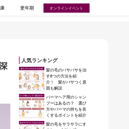
康
更年期
オンラインイベント
人気ランキング
深
髪の毛のパサパサを治
す8つの方法を紹
介！ 髪がパサつく原
因も解説
パーマヘア用のシャン
プーはあるの？ 選び
方やパーマの持ちを良
くするポイントを紹介
髪の毛をサラサラにす