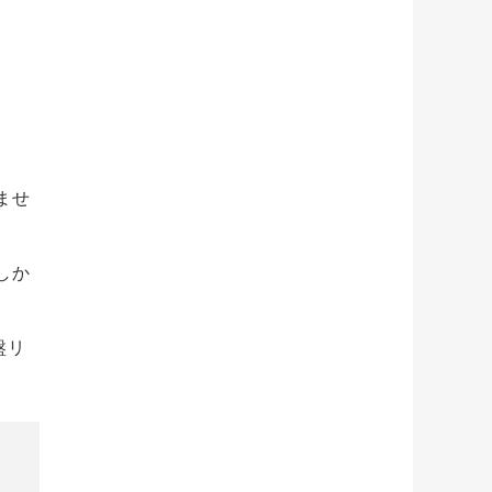
ませ
しか
盤リ