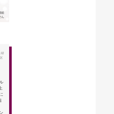
ス研
区
ル
上
に
指
ン