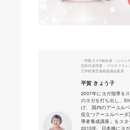
・呼吸ヨガ®創始者 ・シャン
究所代表理事 ・アロマフラン
立学校運営連絡協議会委員
平賀 きょう子
2007年にヨガ指導
のヨガを打ち出し、Sha
げ、 国内のアーユル
役立つアーユルベーダ講座を
導者養成講座」をスタ
2013年、日本橋に