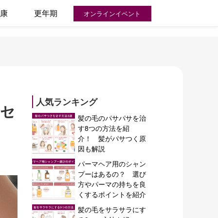
康
更年期
オンラインイベント
人気ランキング
リセ
髪の毛のパサパサを治
す8つの方法を紹
介！ 髪がパサつく原
因も解説
パーマヘア用のシャン
プーはあるの？ 選び
方やパーマの持ちを良
くするポイントを紹介
髪の毛をサラサラにす