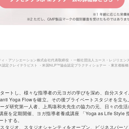
ティ・アソシエーション株式会社代表取締役 ・一般社団法人ユース・レジリエン
ス認定クレイテラピスト ・米国NLP™協会認定プラクティショナー ・東京都板橋
をスタートし、様々な指導者の元ヨガの学びを深め、自分スタイ
nti Yoga Flowを確立。その後プライベートスタジオを立ち
ベーダ研究第一人者、上馬塲和夫先生の協力の元、日々の生活
定期開催、ヨガ指導者養成講座 「Yoga as Life Style 
ートする。
ヨガスタジオ、スタジオシャンティをオープン、ビジネスパーソ