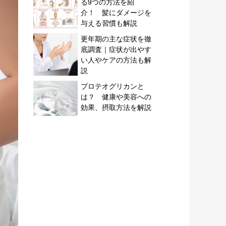
る9つの方法を紹
介！ 髪にダメージを
与える習慣も解説
更年期の主な症状を徹
底調査｜症状が出やす
い人やケアの方法も解
説
プロテオグリカンと
は？ 健康や美容への
効果、摂取方法を解説