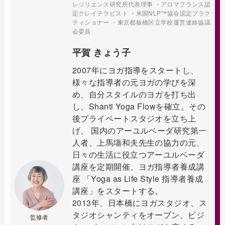
レジリエンス研究所代表理事 ・アロマフランス認
定クレイテラピスト ・米国NLP™協会認定プラク
ティショナー ・東京都板橋区立学校運営連絡協議
会委員
平賀 きょう子
2007年にヨガ指導をスタートし、
様々な指導者の元ヨガの学びを深
め、自分スタイルのヨガを打ち出
し、Shanti Yoga Flowを確立。その
後プライベートスタジオを立ち上
げ、 国内のアーユルベーダ研究第一
人者、上馬塲和夫先生の協力の元、
日々の生活に役立つアーユルベーダ
講座を定期開催、ヨガ指導者養成講
座 「Yoga as Life Style 指導者養成
講座」をスタートする。
2013年、日本橋にヨガスタジオ、ス
タジオシャンティをオープン、ビジ
監修者