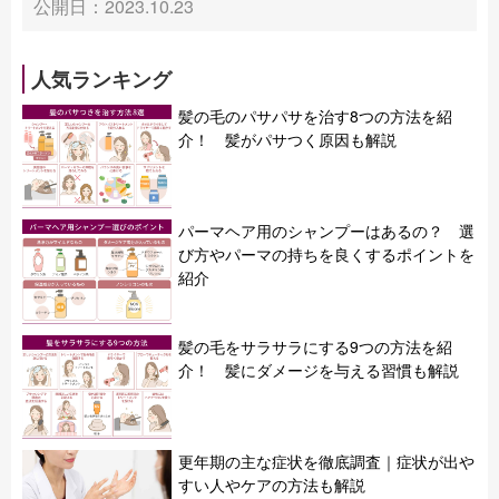
公開日：2023.10.23
人気ランキング
髪の毛のパサパサを治す8つの方法を紹
介！ 髪がパサつく原因も解説
パーマヘア用のシャンプーはあるの？ 選
び方やパーマの持ちを良くするポイントを
紹介
髪の毛をサラサラにする9つの方法を紹
介！ 髪にダメージを与える習慣も解説
更年期の主な症状を徹底調査｜症状が出や
すい人やケアの方法も解説