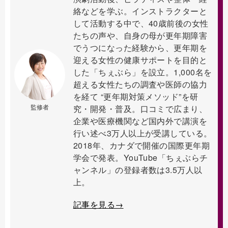
絡などを学ぶ。インストラクターと
して活動する中で、40歳前後の女性
たちの声や、自身の母が更年期障害
でうつになった経験から、更年期を
迎える女性の健康サポートを目的と
した「ちぇぶら」を設立。1,000名を
超える女性たちの調査や医師の協力
を経て “更年期対策メソッド”を研
監修者
究・開発・普及。口コミで広まり、
企業や医療機関など国内外で講演を
行い述べ3万人以上が受講している。
2018年、カナダで開催の国際更年期
学会で発表。YouTube「ちぇぶらチ
ャンネル」の登録者数は3.5万人以
上。
記事を見る→