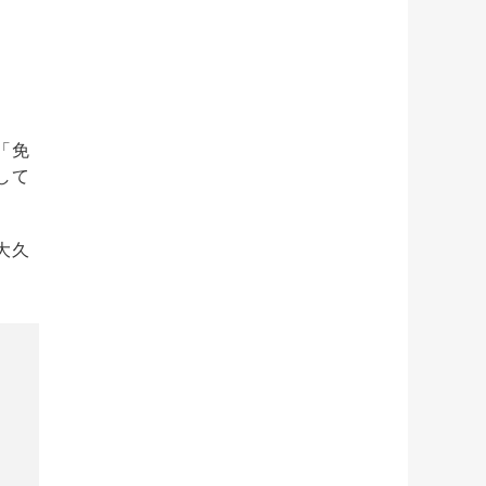
「免
して
大久