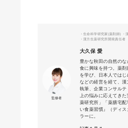
・生命科学研究家(薬剤師) ・
・漢方生薬研究所開発責任者 
大久保 愛
豊かな秋田の自然のな
食に興味を持つ。薬剤
を学び、日本人ではじ
などの経営を経て、漢
執筆、企業コンサルテ
上の悩みに応えてきた
監修者
薬研究所」「薬膳宅配
い食薬習慣』（ディス
ラーに。