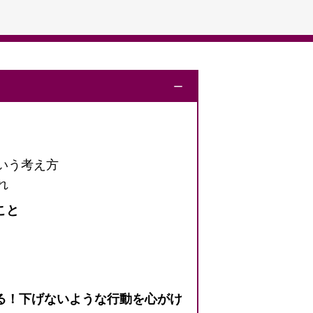
ー
いう考え方
れ
こと
る！下げないような行動を心がけ