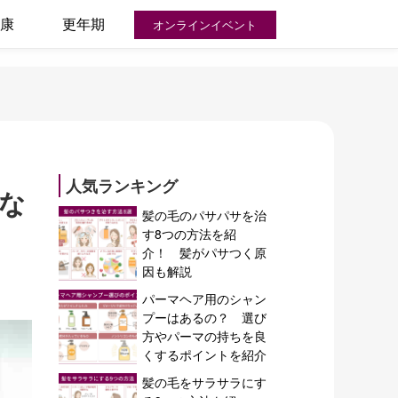
康
更年期
オンラインイベント
人気ランキング
な
髪の毛のパサパサを治
す8つの方法を紹
介！ 髪がパサつく原
因も解説
パーマヘア用のシャン
プーはあるの？ 選び
方やパーマの持ちを良
くするポイントを紹介
髪の毛をサラサラにす