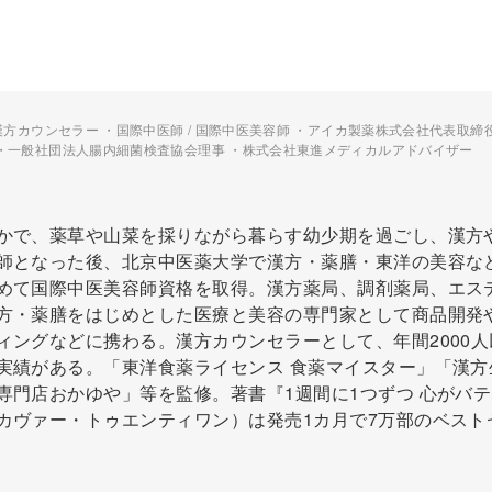
漢方カウンセラー ・国際中医師 / 国際中医美容師 ・アイカ製薬株式会社代表取締
・一般社団法人腸内細菌検査協会理事 ・株式会社東進メディカルアドバイザー
かで、薬草や山菜を採りながら暮らす幼少期を過ごし、漢方
師となった後、北京中医薬大学で漢方・薬膳・東洋の美容な
めて国際中医美容師資格を取得。漢方薬局、調剤薬局、エス
方・薬膳をはじめとした医療と美容の専門家として商品開発
ィングなどに携わる。漢方カウンセラーとして、年間2000人
実績がある。「東洋食薬ライセンス 食薬マイスター」「漢方
専門店おかゆや」等を監修。著書『1週間に1つずつ 心がバ
カヴァー・トゥエンティワン）は発売1カ月で7万部のベスト