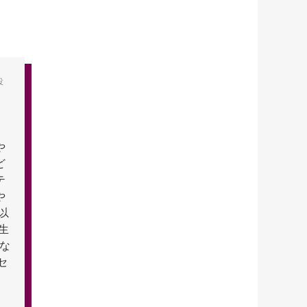
役
や
ど
テ
や
以
生
テな
セ