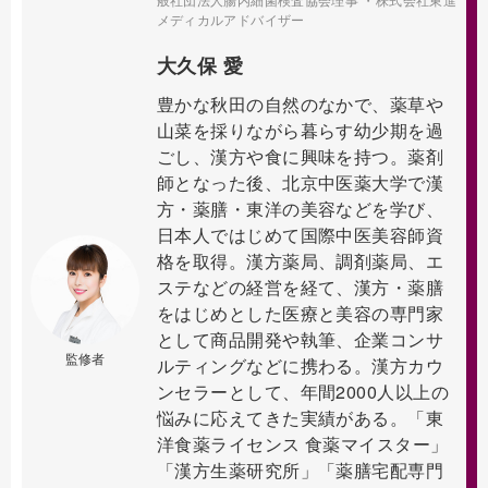
メディカルアドバイザー
大久保 愛
豊かな秋田の自然のなかで、薬草や
山菜を採りながら暮らす幼少期を過
ごし、漢方や食に興味を持つ。薬剤
師となった後、北京中医薬大学で漢
方・薬膳・東洋の美容などを学び、
日本人ではじめて国際中医美容師資
格を取得。漢方薬局、調剤薬局、エ
ステなどの経営を経て、漢方・薬膳
をはじめとした医療と美容の専門家
として商品開発や執筆、企業コンサ
監修者
ルティングなどに携わる。漢方カウ
ンセラーとして、年間2000人以上の
悩みに応えてきた実績がある。「東
洋食薬ライセンス 食薬マイスター」
「漢方生薬研究所」「薬膳宅配専門