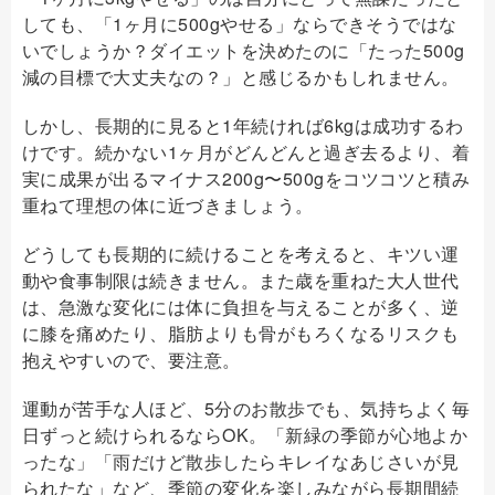
しても、「1ヶ月に500gやせる」ならできそうではな
いでしょうか？ダイエットを決めたのに「たった500g
減の目標で大丈夫なの？」と感じるかもしれません。
しかし、長期的に見ると1年続ければ6kgは成功するわ
けです。続かない1ヶ月がどんどんと過ぎ去るより、着
実に成果が出るマイナス200g〜500gをコツコツと積み
重ねて理想の体に近づきましょう。
どうしても長期的に続けることを考えると、キツい運
動や食事制限は続きません。また歳を重ねた大人世代
は、急激な変化には体に負担を与えることが多く、逆
に膝を痛めたり、脂肪よりも骨がもろくなるリスクも
抱えやすいので、要注意。
運動が苦手な人ほど、5分のお散歩でも、気持ちよく毎
日ずっと続けられるならOK。「新緑の季節が心地よか
ったな」「雨だけど散歩したらキレイなあじさいが見
られたな」など、季節の変化を楽しみながら長期間続