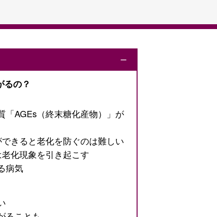
ー
がるの？
「AGEs（終末糖化産物）」が
ができると老化を防ぐのは難しい
は老化現象を引き起こす
る病気
い
がることも