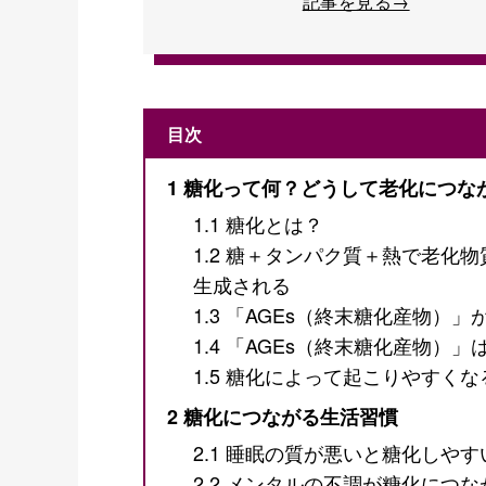
記事を見る→
目次
1
糖化って何？どうして老化につな
1.1
糖化とは？
1.2
糖＋タンパク質＋熱で老化物質
生成される
1.3
「AGEs（終末糖化産物）」
1.4
「AGEs（終末糖化産物）」
1.5
糖化によって起こりやすくな
2
糖化につながる生活習慣
2.1
睡眠の質が悪いと糖化しやす
2.2
メンタルの不調が糖化につな