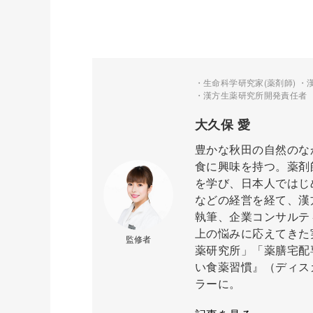
・生命科学研究家(薬剤師) ・
・漢方生薬研究所開発責任者 
大久保 愛
豊かな秋田の自然のな
食に興味を持つ。薬剤
を学び、日本人ではじ
などの経営を経て、漢
執筆、企業コンサルテ
上の悩みに応えてきた
監修者
薬研究所」「薬膳宅配
い食薬習慣』（ディス
ラーに。