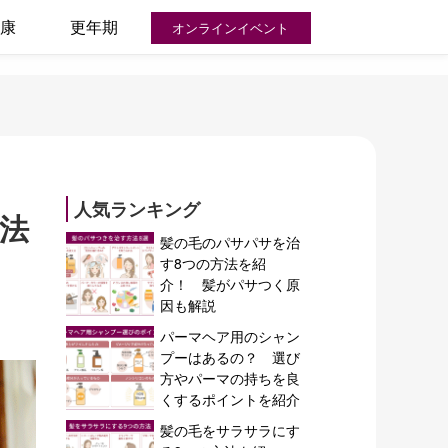
康
更年期
オンラインイベント
人気ランキング
法
髪の毛のパサパサを治
す8つの方法を紹
介！ 髪がパサつく原
因も解説
パーマヘア用のシャン
プーはあるの？ 選び
方やパーマの持ちを良
くするポイントを紹介
髪の毛をサラサラにす