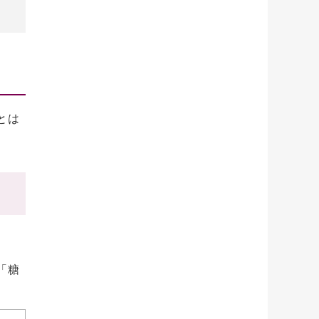
とは
。
「糖