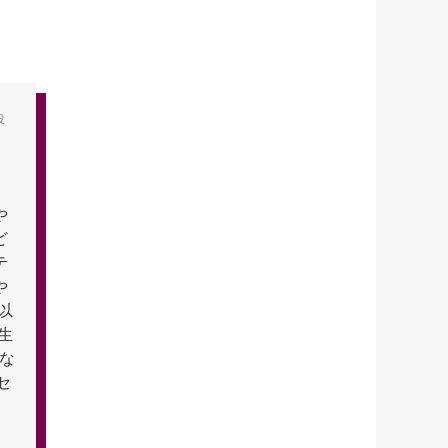
役
や
ど
テ
や
以
生
テな
セ