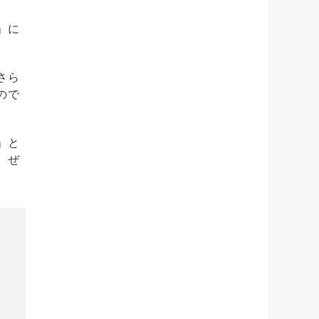
」に
さら
ので
」と
、ぜ