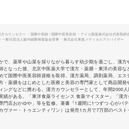
漢方カウンセラー ・国際中医師 / 国際中医美容師 ・アイカ製薬株式会社代表取締
・一般社団法人腸内細菌検査協会理事 ・株式会社東進メディカルアドバイザー
かで、薬草や山菜を採りながら暮らす幼少期を過ごし、漢方
師となった後、北京中医薬大学で漢方・薬膳・東洋の美容な
めて国際中医美容師資格を取得。漢方薬局、調剤薬局、エス
方・薬膳をはじめとした医療と美容の専門家として商品開発
ィングなどに携わる。漢方カウンセラーとして、年間2000人
実績がある。「東洋食薬ライセンス 食薬マイスター」「漢方
専門店おかゆや」等を監修。著書『1週間に1つずつ 心がバ
カヴァー・トゥエンティワン）は発売1カ月で7万部のベスト