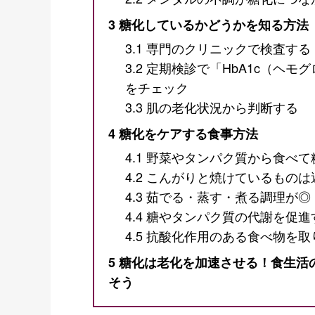
3
糖化しているかどうかを知る方法
3.1
専門のクリニックで検査する
3.2
定期検診で「HbA1c（ヘモ
をチェック
3.3
肌の老化状況から判断する
4
糖化をケアする食事方法
4.1
野菜やタンパク質から食べて
4.2
こんがりと焼けているものは
4.3
茹でる・蒸す・煮る調理が◎
4.4
糖やタンパク質の代謝を促進
4.5
抗酸化作用のある食べ物を取
5
糖化は老化を加速させる！食生活
そう