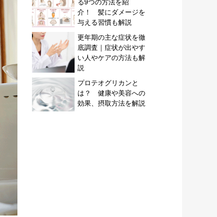
る9つの方法を紹
介！ 髪にダメージを
与える習慣も解説
更年期の主な症状を徹
底調査｜症状が出やす
い人やケアの方法も解
説
プロテオグリカンと
は？ 健康や美容への
効果、摂取方法を解説