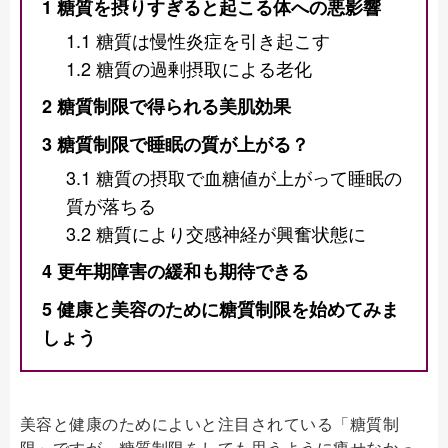
1
糖質を摂りすぎると起こる体への悪影響
1.1
糖質は慢性炎症を引き起こす
1.2
糖質の過剰摂取による老化
2
糖質制限で得られる美肌効果
3
糖質制限で睡眠の質が上がる？
3.1
糖質の摂取で血糖値が上がって睡眠の
質が落ちる
3.2
糖質により交感神経が興奮状態に
4
更年期障害の緩和も期待できる
5
健康と美容のために糖質制限を始めてみま
しょう
美容と健康のためによいと注目されている「糖質制
限」ですが、糖質制限をしても思うように痩せなかっ