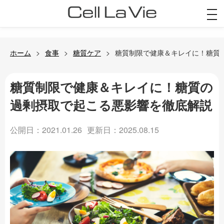
togg
navi
ホーム
食事
糖質ケア
糖質制限で健康＆キレイに！糖質
糖質制限で健康＆キレイに！糖質の
過剰摂取で起こる悪影響を徹底解説
公開日：2021.01.26
更新日：2025.08.15