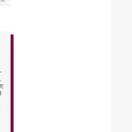
・
宰。
究
睡
よ