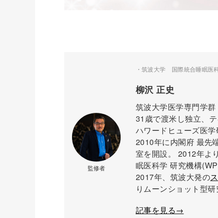
・筑波大学 国際統合睡眠医科学
柳沢 正史
筑波大学医学専門学群
31歳で渡米し独立、
ハワードヒューズ医学
2010年に内閣府 最
室を開設。 2012年
眠医科学 研究機構(WPI
監修者
2017年、筑波大発の
ス
りムーンショット型研
記事を見る→