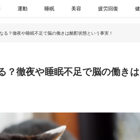
事
運動
睡眠
美容
疲労回復
健
なる？徹夜や睡眠不足で脳の働きは酩酊状態という事実！
る？徹夜や睡眠不足で脳の働きは