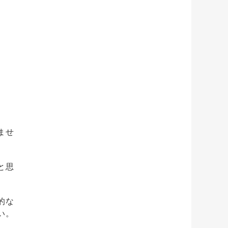
ませ
と思
的な
い。