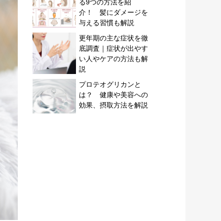
る9つの方法を紹
介！ 髪にダメージを
与える習慣も解説
更年期の主な症状を徹
底調査｜症状が出やす
い人やケアの方法も解
説
プロテオグリカンと
は？ 健康や美容への
効果、摂取方法を解説