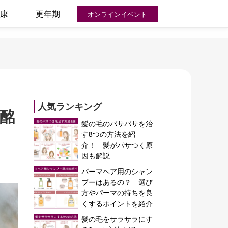
康
更年期
オンラインイベント
人気ランキング
酩
髪の毛のパサパサを治
す8つの方法を紹
介！ 髪がパサつく原
因も解説
パーマヘア用のシャン
プーはあるの？ 選び
方やパーマの持ちを良
くするポイントを紹介
髪の毛をサラサラにす