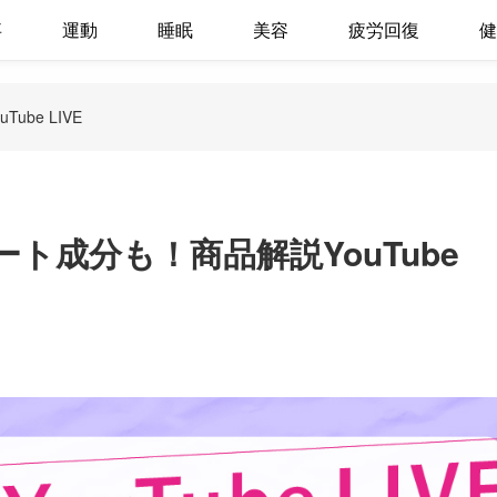
事
運動
睡眠
美容
疲労回復
健
be LIVE
ト成分も！商品解説YouTube