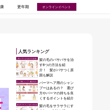
康
更年期
オンラインイベント
人気ランキング
髪の毛のパサパサを治
す8つの方法を紹
介！ 髪がパサつく原
因も解説
パーマヘア用のシャン
プーはあるの？ 選び
方やパーマの持ちを良
くするポイントを紹介
髪の毛をサラサラにす