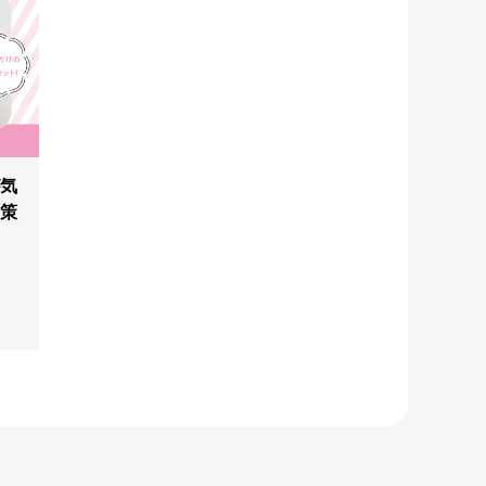
が気
対策