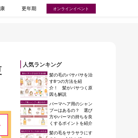
康
更年期
オンラインイベント
人気ランキング
夏
髪の毛のパサパサを治
す8つの方法を紹
介！ 髪がパサつく原
因も解説
パーマヘア用のシャン
プーはあるの？ 選び
方やパーマの持ちを良
くするポイントを紹介
~
髪の毛をサラサラにす