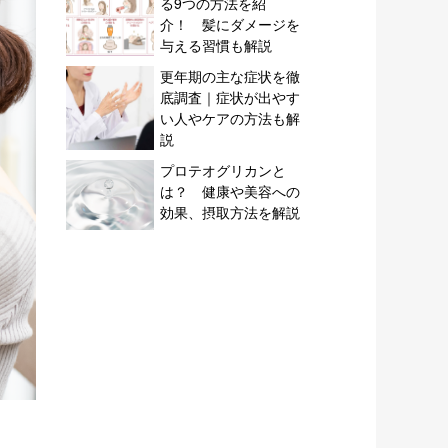
る9つの方法を紹
介！ 髪にダメージを
与える習慣も解説
更年期の主な症状を徹
底調査｜症状が出やす
い人やケアの方法も解
説
プロテオグリカンと
は？ 健康や美容への
効果、摂取方法を解説