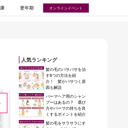
康
更年期
オンラインイベント
人気ランキング
髪の毛のパサパサを治
す8つの方法を紹
介！ 髪がパサつく原
因も解説
パーマヘア用のシャン
~
プーはあるの？ 選び
方やパーマの持ちを良
くするポイントを紹介
髪の毛をサラサラにす