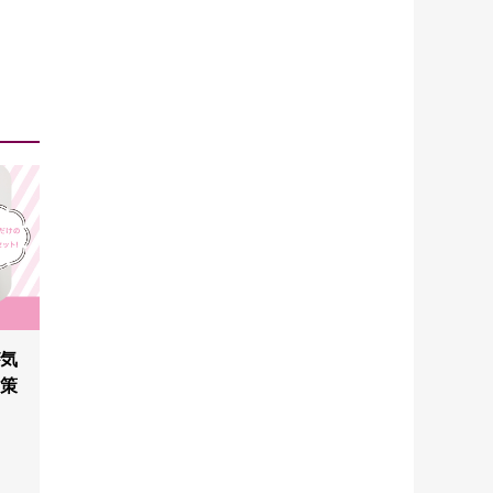
が気
対策