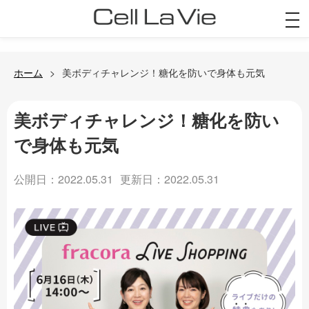
togg
navi
ホーム
美ボディチャレンジ！糖化を防いで身体も元気
美ボディチャレンジ！糖化を防い
で身体も元気
公開日：2022.05.31
更新日：2022.05.31