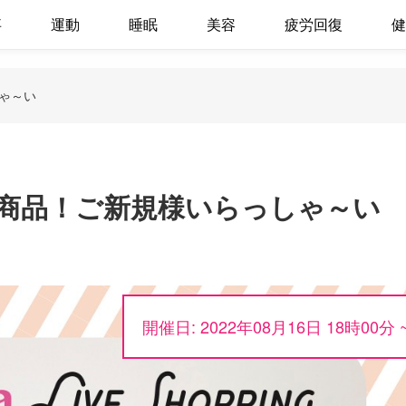
事
運動
睡眠
美容
疲労回復
健
ゃ～い
商品！ご新規様いらっしゃ～い
開催日: 2022年08月16日 18時00分 