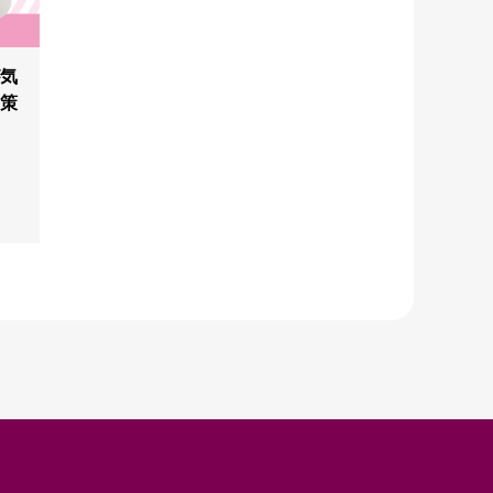
が気
対策