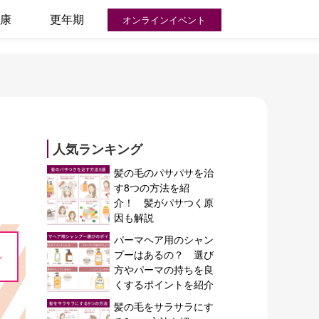
康
更年期
オンラインイベント
人気ランキング
髪の毛のパサパサを治
す8つの方法を紹
介！ 髪がパサつく原
因も解説
パーマヘア用のシャン
~
プーはあるの？ 選び
方やパーマの持ちを良
くするポイントを紹介
髪の毛をサラサラにす