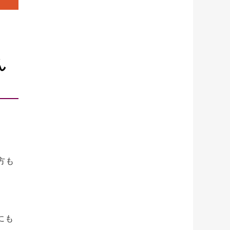
ん
方も
にも