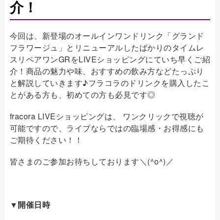
介！
今回は、新登場のオールインワンドリンク「グランド
フラワージュ」とリニューアルしたばかりのタイムレ
スリペアワン
GR
を
LIVE
ショッピングにていち早くご紹
介！商品の魅力や味、おすすめの飲み方などたっぷり
と解説していきます♪フラコラのドリンクを購入したこ
とがある方も、初めての方も必見です◎
fracora LIVE
ショッピングは、
ワンクリックで視聴が
可能ですので、ライブならではの
臨場感・お得感にも
ご期待ください！！
皆さまのご参加お待ちしております＼
(^o^)
／
▼開催日時