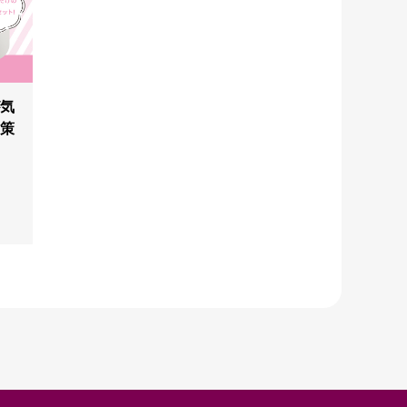
が気
対策