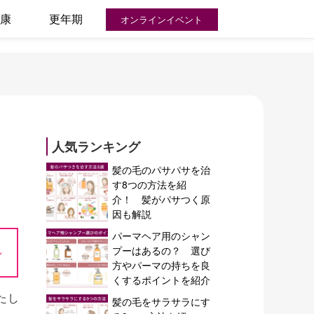
康
更年期
オンラインイベント
人気ランキング
髪の毛のパサパサを治
す8つの方法を紹
介！ 髪がパサつく原
因も解説
パーマヘア用のシャン
~
プーはあるの？ 選び
方やパーマの持ちを良
くするポイントを紹介
たし
髪の毛をサラサラにす