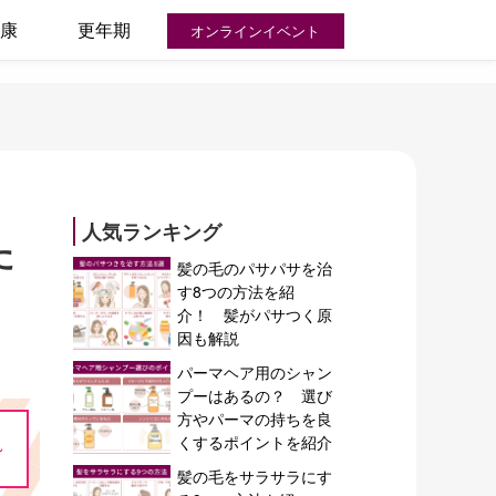
康
更年期
オンラインイベント
人気ランキング
た
髪の毛のパサパサを治
す8つの方法を紹
介！ 髪がパサつく原
因も解説
パーマヘア用のシャン
プーはあるの？ 選び
方やパーマの持ちを良
くするポイントを紹介
~
髪の毛をサラサラにす