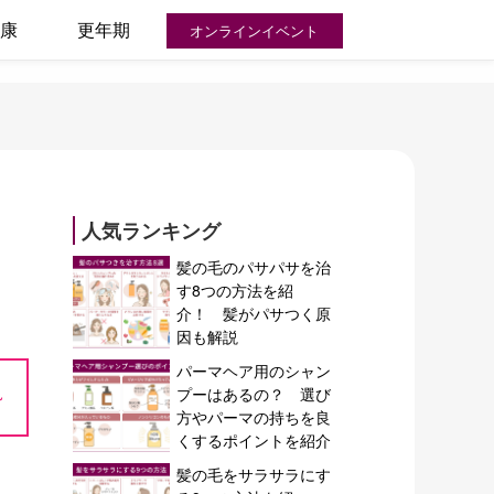
康
更年期
オンラインイベント
人気ランキング
髪の毛のパサパサを治
す8つの方法を紹
介！ 髪がパサつく原
因も解説
パーマヘア用のシャン
~
プーはあるの？ 選び
方やパーマの持ちを良
くするポイントを紹介
髪の毛をサラサラにす