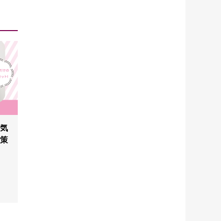
が気
対策