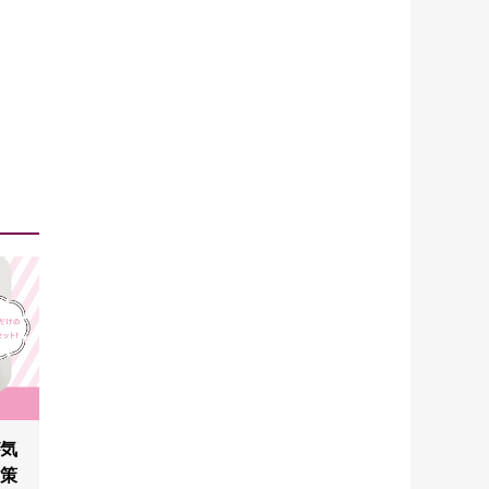
が気
対策