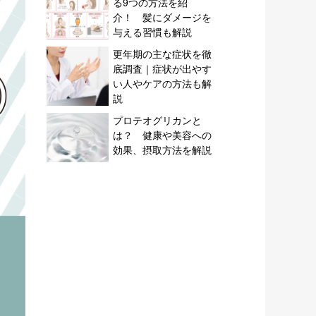
る9つの方法を紹
介！ 髪にダメージを
与える習慣も解説
更年期の主な症状を徹
底調査｜症状が出やす
い人やケアの方法も解
説
プロテオグリカンと
は？ 健康や美容への
効果、摂取方法を解説