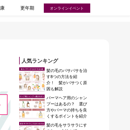
康
更年期
オンラインイベント
人気ランキング
髪の毛のパサパサを治
す8つの方法を紹
介！ 髪がパサつく原
因も解説
パーマヘア用のシャン
~
プーはあるの？ 選び
方やパーマの持ちを良
くするポイントを紹介
髪の毛をサラサラにす