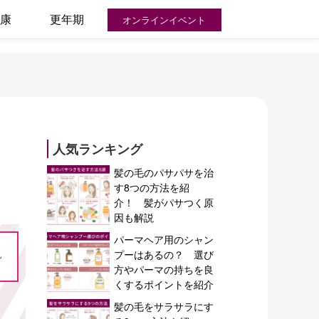
康
更年期
オンラインイベント
人気ランキング
髪の毛のパサパサを治
す8つの方法を紹
介！ 髪がパサつく原
因も解説
パーマヘア用のシャン
~
プーはあるの？ 選び
方やパーマの持ちを良
くするポイントを紹介
髪の毛をサラサラにす