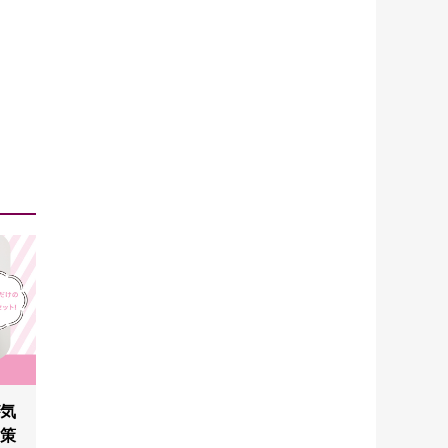
が気
対策