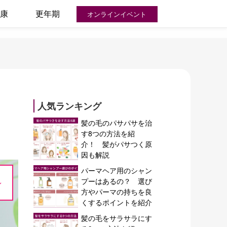
康
更年期
オンラインイベント
人気ランキング
髪の毛のパサパサを治
す8つの方法を紹
介！ 髪がパサつく原
因も解説
パーマヘア用のシャン
~
プーはあるの？ 選び
方やパーマの持ちを良
くするポイントを紹介
髪の毛をサラサラにす