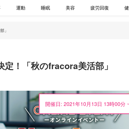
事
運動
睡眠
美容
疲労回復
健
活部」
！「秋のfracora美活部」
開催日: 2021年10月13日 13時00分 