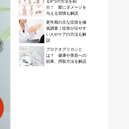
る9つの方法を紹
介！ 髪にダメージを
与える習慣も解説
更年期の主な症状を徹
底調査｜症状が出やす
い人やケアの方法も解
説
プロテオグリカンと
は？ 健康や美容への
効果、摂取方法を解説