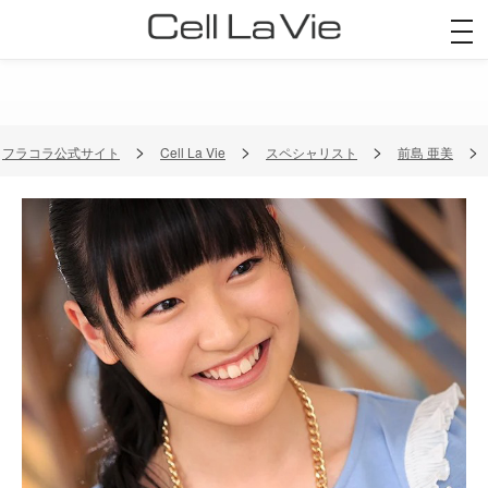
togg
navi
フラコラ公式サイト
Cell La Vie
スペシャリスト
前島 亜美