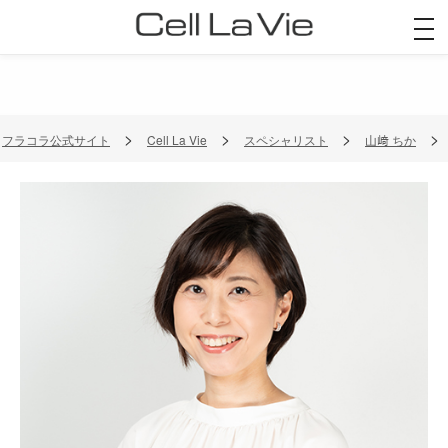
togg
navi
フラコラ公式サイト
Cell La Vie
スペシャリスト
山﨑 ちか