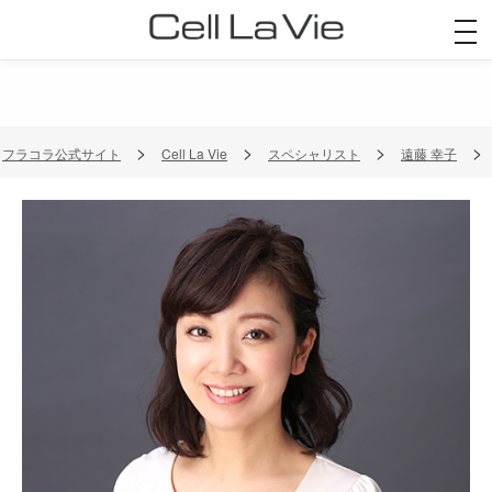
togg
navi
フラコラ公式サイト
Cell La Vie
スペシャリスト
遠藤 幸子