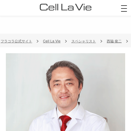
togg
navi
フラコラ公式サイト
Cell La Vie
スペシャリスト
西脇 俊二