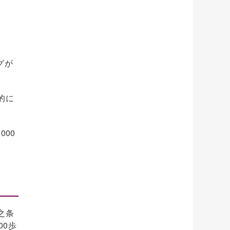
グが
的に
00
之条
00歩