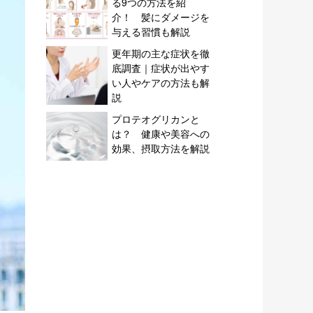
る9つの方法を紹
介！ 髪にダメージを
与える習慣も解説
更年期の主な症状を徹
底調査｜症状が出やす
い人やケアの方法も解
説
プロテオグリカンと
は？ 健康や美容への
効果、摂取方法を解説