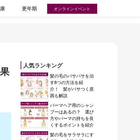
康
更年期
オンラインイベント
人気ランキング
効果
髪の毛のパサパサを治
す8つの方法を紹
介！ 髪がパサつく原
因も解説
パーマヘア用のシャン
プーはあるの？ 選び
方やパーマの持ちを良
くするポイントを紹介
髪の毛をサラサラにす