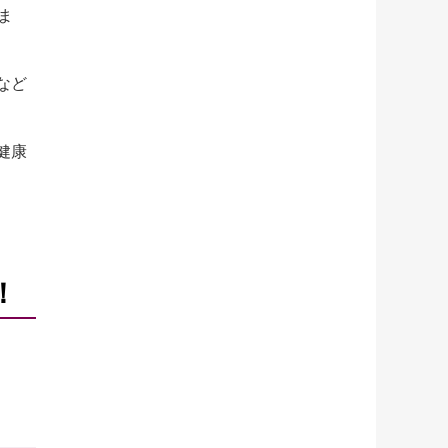
ま
など
健康
！