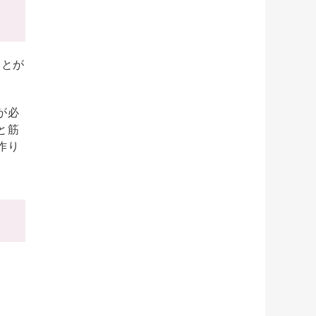
ことが
。
が必
と筋
作り