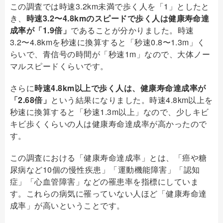
この調査では時速3.2km未満で歩く人を「1」としたと
き、
時速3.2〜4.8kmのスピードで歩く人は健康寿命達
成率が「1.9倍」
であることが分かりました。時速
3.2〜4.8kmを秒速に換算すると「秒速0.8〜1.3m」く
らいで、青信号の時間が「秒速1m」なので、大体ノー
マルスピードくらいです。
さらに
時速4.8km以上で歩く人は、健康寿命達成率が
「2.68倍」
という結果になりました。時速4.8km以上を
秒速に換算すると「秒速1.3m以上」なので、少しキビ
キビ歩くくらいの人は健康寿命達成率が高かったので
す。
この調査における「健康寿命達成率」とは、「癌や糖
尿病など10個の慢性疾患」「運動機能障害」「認知
症」「心血管障害」などの罹患率を指標にしていま
す。これらの病気に罹っていない人ほど「健康寿命達
成率」が高いということです。