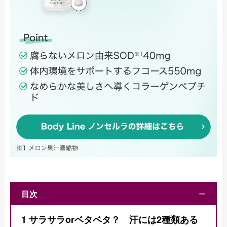
目次
ー
1
サラサラorベタベタ？ 汗には2種類ある