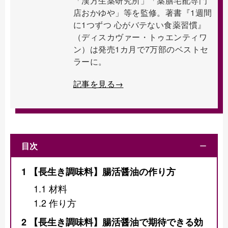
「漢方生薬研究所」「薬膳宅配専門
店おかゆや」等を監修。著書『1週間
に1つずつ 心がバテない食薬習慣』
（ディスカヴァー・トゥエンティワ
ン）は発売1カ月で7万部のベストセ
ラーに。
記事を見る→
目次
ー
1
【長生き調味料】腸活醤油の作り方
1.1
材料
1.2
作り方
2
【長生き調味料】腸活醤油で期待できる効