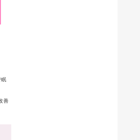
で眠
改善