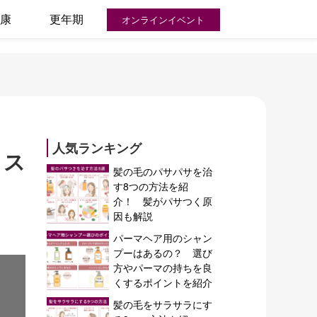
康
更年期
オンラインイベント
人気ランキング
リス
髪の毛のパサパサを治
す8つの方法を紹
介！ 髪がパサつく原
因も解説
パーマヘア用のシャン
プーはあるの？ 選び
方やパーマの持ちを良
くするポイントを紹介
髪の毛をサラサラにす