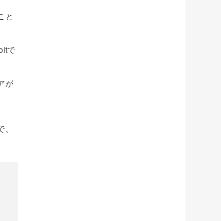
こと
itで
アが
で、