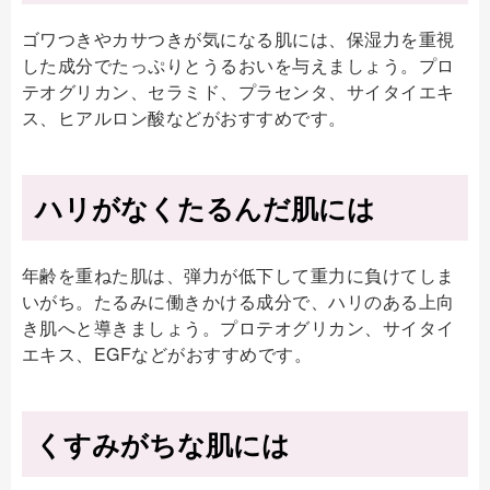
ゴワつきやカサつきが気になる肌には、保湿力を重視
した成分でたっぷりとうるおいを与えましょう。プロ
テオグリカン、セラミド、プラセンタ、サイタイエキ
ス、ヒアルロン酸などがおすすめです。
ハリがなくたるんだ肌には
年齢を重ねた肌は、弾力が低下して重力に負けてしま
いがち。たるみに働きかける成分で、ハリのある上向
き肌へと導きましょう。プロテオグリカン、サイタイ
エキス、EGFなどがおすすめです。
くすみがちな肌には