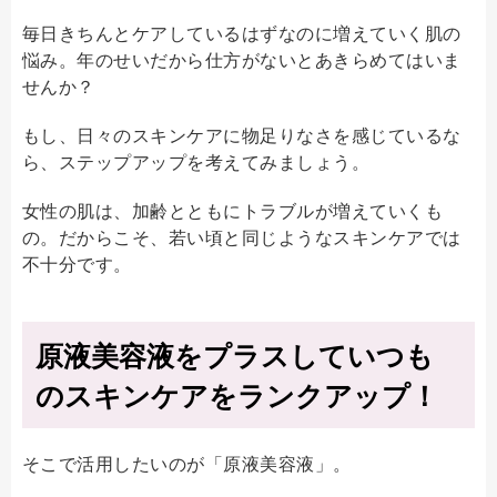
毎日きちんとケアしているはずなのに増えていく肌の
悩み。年のせいだから仕方がないとあきらめてはいま
せんか？
もし、日々のスキンケアに物足りなさを感じているな
ら、ステップアップを考えてみましょう。
女性の肌は、加齢とともにトラブルが増えていくも
の。だからこそ、若い頃と同じようなスキンケアでは
不十分です。
原液美容液をプラスしていつも
のスキンケアをランクアップ！
そこで活用したいのが「原液美容液」。