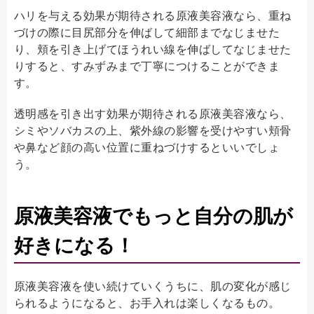
ハリを与える効果が期待される原液美容液なら、重ね
づけの際に目尻部分を伸ばして細部までなじませた
り、頬を引き上げてほうれい線を伸ばしてなじませた
りすると、すみずみまで丁寧につけることができま
す。
透明感を引き出す効果が期待される原液美容液なら、
シミやソバカスの上、紫外線の影響を受けやすい頬骨
や鼻など顔の高い位置に重ねづけするといいでしょ
う。
原液美容液でもっと自分の肌が
好きになる！
原液美容液を使い続けていくうちに、肌の変化が感じ
られるようになると、お手入れは楽しくなるもの。