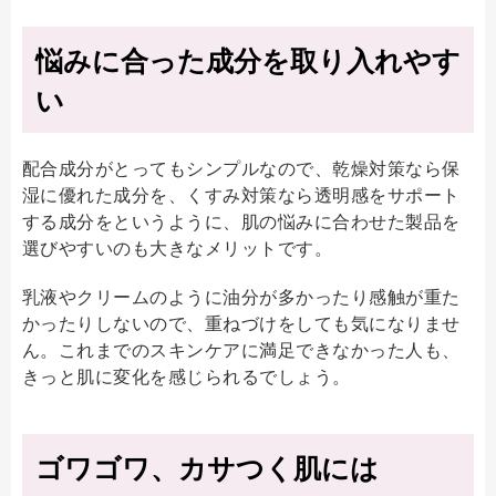
悩みに合った成分を取り入れやす
い
配合成分がとってもシンプルなので、乾燥対策なら保
湿に優れた成分を、くすみ対策なら透明感をサポート
する成分をというように、肌の悩みに合わせた製品を
選びやすいのも大きなメリットです。
乳液やクリームのように油分が多かったり感触が重た
かったりしないので、重ねづけをしても気になりませ
ん。これまでのスキンケアに満足できなかった人も、
きっと肌に変化を感じられるでしょう。
ゴワゴワ、カサつく肌には