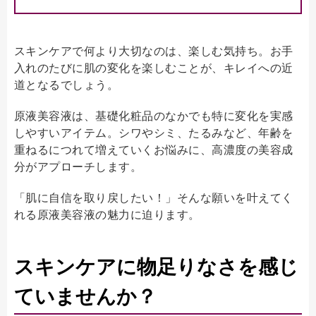
スキンケアで何より大切なのは、楽しむ気持ち。お手
入れのたびに肌の変化を楽しむことが、キレイへの近
道となるでしょう。
原液美容液は、基礎化粧品のなかでも特に変化を実感
しやすいアイテム。シワやシミ、たるみなど、年齢を
重ねるにつれて増えていくお悩みに、高濃度の美容成
分がアプローチします。
「肌に自信を取り戻したい！」そんな願いを叶えてく
れる原液美容液の魅力に迫ります。
スキンケアに物足りなさを感じ
ていませんか？