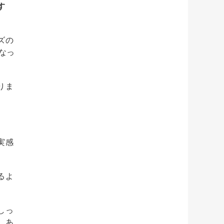
す
ズの
なっ
りま
実感
るよ
しっ
。あ