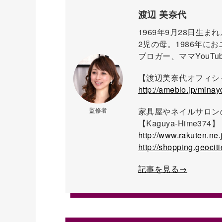
渡辺 美奈代
1969年9月28日生ま
2児の母。1986年
ブロガー、ママYouT
【渡辺美奈代オフィシ
http://ameblo.jp/mina
監修者
家具屋やネイルサロン
【Kaguya-Hime374】
http://www.rakuten.ne
http://shopping.geocit
記事を見る→