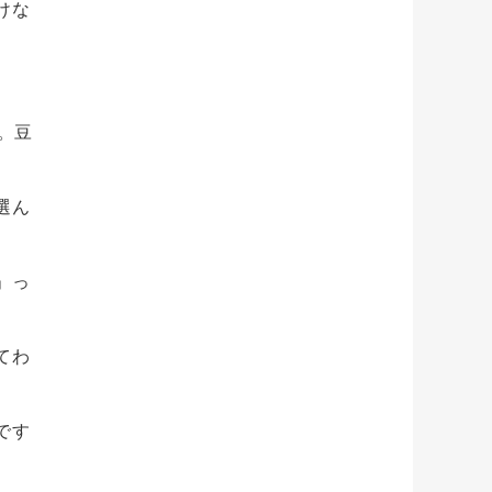
けな
。豆
選ん
」っ
てわ
です