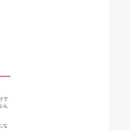
けで
ぶん
にな