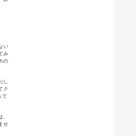
ない
てみ
めの
おし
てク
って
は、
ませ