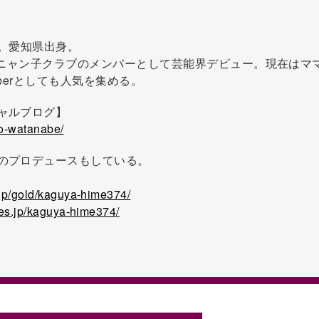
れ。愛知県出身。
におニャン子クラブのメンバーとして芸能界デビュー。現在はマ
uberとしても人気を集める。
ャルブログ】
yo-watanabe/
のプロデュースもしている。
.jp/gold/kaguya-hime374/
ies.jp/kaguya-hime374/