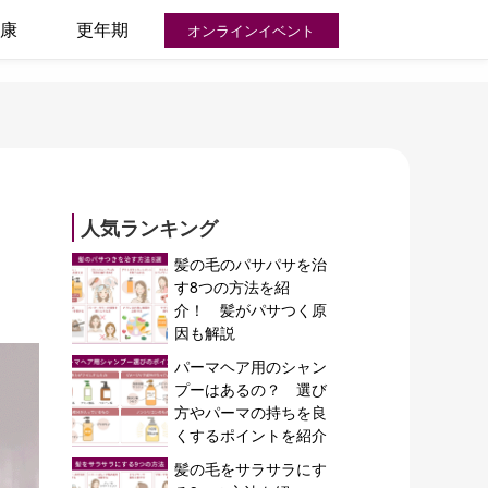
康
更年期
オンラインイベント
人気ランキング
髪の毛のパサパサを治
す8つの方法を紹
介！ 髪がパサつく原
因も解説
パーマヘア用のシャン
プーはあるの？ 選び
方やパーマの持ちを良
くするポイントを紹介
髪の毛をサラサラにす