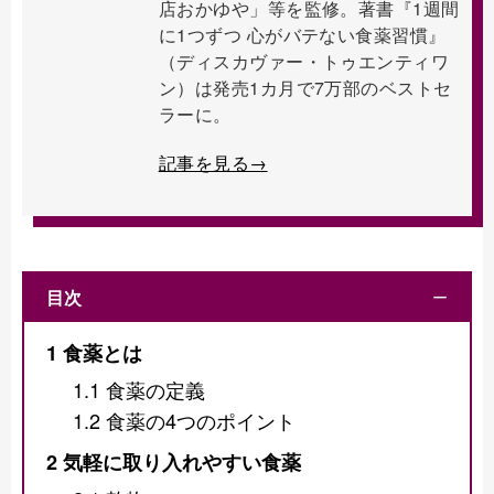
店おかゆや」等を監修。著書『1週間
に1つずつ 心がバテない食薬習慣』
（ディスカヴァー・トゥエンティワ
ン）は発売1カ月で7万部のベストセ
ラーに。
記事を見る→
目次
ー
1
食薬とは
1.1
食薬の定義
1.2
食薬の4つのポイント
2
気軽に取り入れやすい食薬