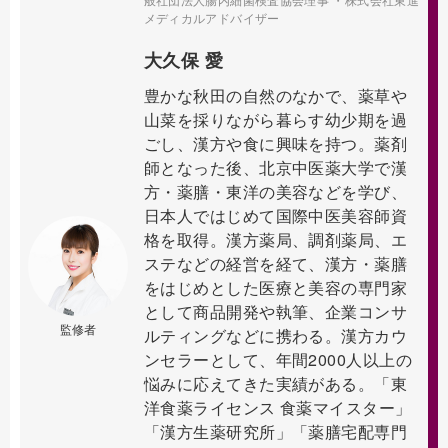
メディカルアドバイザー
大久保 愛
豊かな秋田の自然のなかで、薬草や
山菜を採りながら暮らす幼少期を過
ごし、漢方や食に興味を持つ。薬剤
師となった後、北京中医薬大学で漢
方・薬膳・東洋の美容などを学び、
日本人ではじめて国際中医美容師資
格を取得。漢方薬局、調剤薬局、エ
ステなどの経営を経て、漢方・薬膳
をはじめとした医療と美容の専門家
として商品開発や執筆、企業コンサ
監修者
ルティングなどに携わる。漢方カウ
ンセラーとして、年間2000人以上の
悩みに応えてきた実績がある。「東
洋食薬ライセンス 食薬マイスター」
「漢方生薬研究所」「薬膳宅配専門