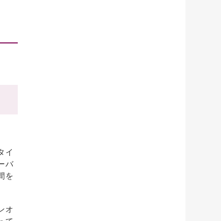
タイ
ーバ
間を
ンオ
って