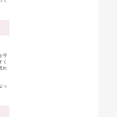
を守
すく
荒れ
なっ