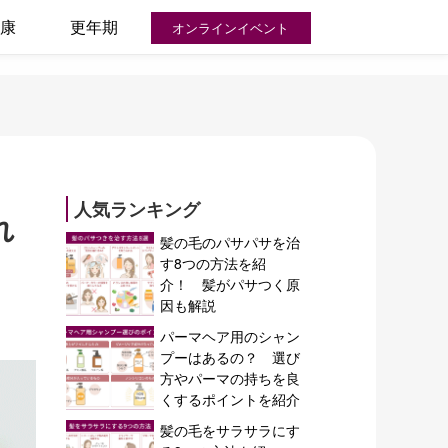
康
更年期
オンラインイベント
人気ランキング
れ
髪の毛のパサパサを治
す8つの方法を紹
介！ 髪がパサつく原
因も解説
パーマヘア用のシャン
プーはあるの？ 選び
方やパーマの持ちを良
くするポイントを紹介
髪の毛をサラサラにす