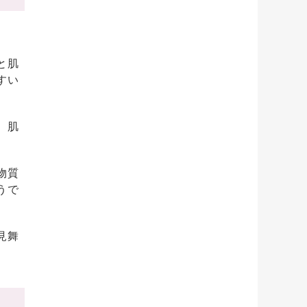
と肌
すい
。肌
物質
うで
見舞