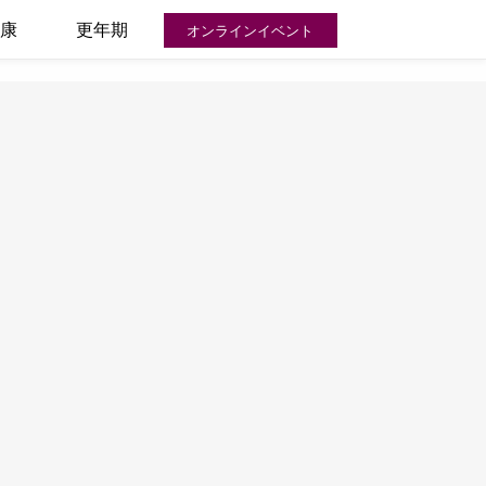
康
更年期
オンラインイベント