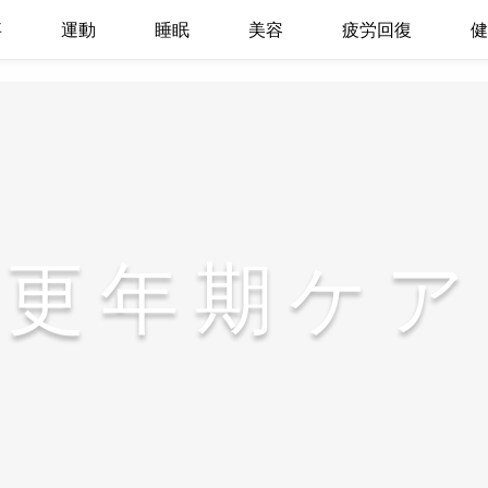
事
運動
睡眠
美容
疲労回復
健
更年期ケア