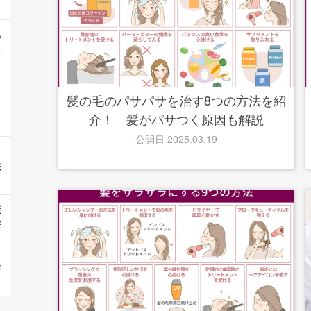
あ
ち
髪の毛のパサパサを治す8つの方法を紹
を
介！ 髪がパサつく原因も解説
公開日 2025.03.19
｜
法
康
解
防