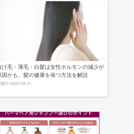
抜け⽑・薄⽑・⽩髪は女性ホルモンの減少が
原因かも。髪の健康を保つ方法を解説
開日 2023.05.31