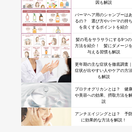
因も解説
パーマヘア用のシャンプーは
るの？ 選び方やパーマの持
を良くするポイントを紹介
髪の毛をサラサラにする9つの
方法を紹介！ 髪にダメージ
与える習慣も解説
更年期の主な症状を徹底調査
症状が出やすい人やケアの方
も解説
プロテオグリカンとは？ 健
や美容への効果、摂取方法を
説
アンチエイジングとは？ 予
に効果的な方法を解説！