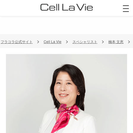
togg
navi
フラコラ公式サイト
Cell La Vie
スペシャリスト
楠本 文恵