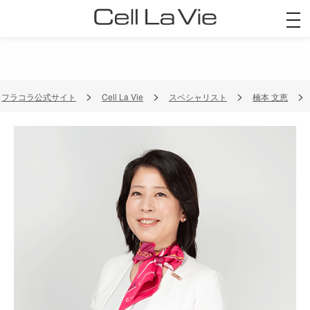
togg
navi
フラコラ公式サイト
Cell La Vie
スペシャリスト
楠本 文恵