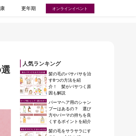
康
更年期
オンラインイベント
人気ランキング
の選
髪の毛のパサパサを治
す8つの方法を紹
介！ 髪がパサつく原
因も解説
パーマヘア用のシャン
プーはあるの？ 選び
方やパーマの持ちを良
くするポイントを紹介
髪の毛をサラサラにす