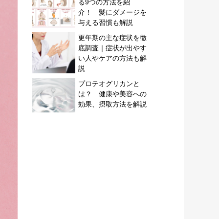
る9つの方法を紹
介！ 髪にダメージを
与える習慣も解説
更年期の主な症状を徹
底調査｜症状が出やす
い人やケアの方法も解
説
プロテオグリカンと
は？ 健康や美容への
効果、摂取方法を解説