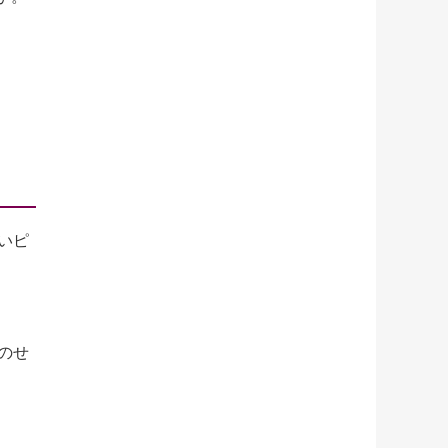
いピ
のせ