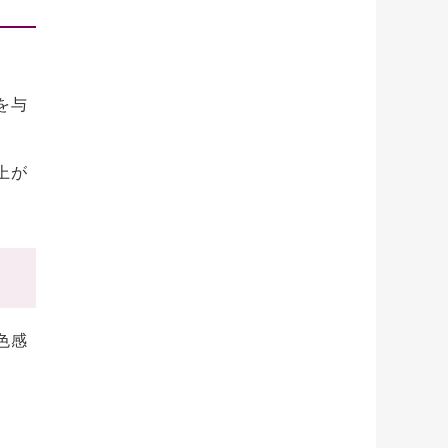
を与
上が
色感