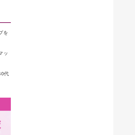
プを
マッ
0代