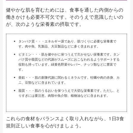
健やかな肌を育むためには、食事を通した内側からの
働きかけも必要不可欠です。そのうえで意識したいの
が、次のような栄養素の摂取です。
タンパク質・・・エネルギー源であり、肌づくりに必要な栄養素で
す。肉や魚、乳製品、大豆製品などに多く含まれます。
ビタミン・・・肌を健やかに保つうえで欠かせない栄養素です。タン
パク質や脂質などの代謝がスムーズにおこなわれるようサポートする
役割も持っています。緑黄色野菜やレバー、ナッツ類などに豊富で
す。
亜鉛・・・肌の新陳代謝に関わるミネラルです。牡蠣や肉の赤身、カ
ニ、豆類などに含まれています。
脂質・・・肌のうるおいを保つうえで大切な栄養素です。ただし、と
りすぎには要注意。肉類や魚介類、植物油などに含まれます。
これらの食材をバランスよく取り入れながら、1日3食
規則正しい食事を心がけましょう。