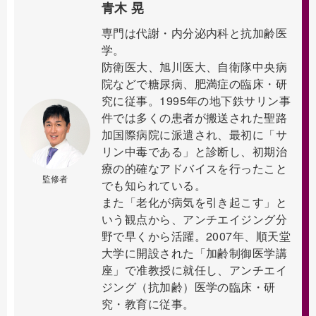
青木 晃
専門は代謝・内分泌内科と抗加齢医
学。
防衛医大、旭川医大、自衛隊中央病
院などで糖尿病、肥満症の臨床・研
究に従事。1995年の地下鉄サリン事
件では多くの患者が搬送された聖路
加国際病院に派遣され、最初に「サ
リン中毒である」と診断し、初期治
療の的確なアドバイスを行ったこと
監修者
でも知られている。
また「老化が病気を引き起こす」と
いう観点から、アンチエイジング分
野で早くから活躍。2007年、順天堂
大学に開設された「加齢制御医学講
座」で准教授に就任し、アンチエイ
ジング（抗加齢）医学の臨床・研
究・教育に従事。