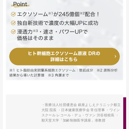
・医療法人社団優恵会 銀座よしえクリニック都立
大院 院長 ・日本健康医療学会 常任理事 ・ワイン
スクール レコール・デュ・ヴァン 渋谷校校長 ・
順天堂大学「加齢制御医学講座」准教授