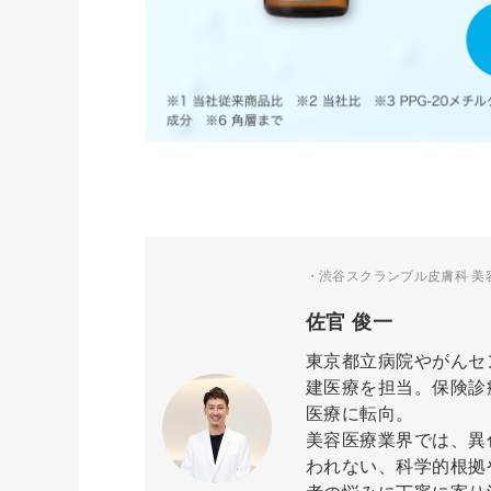
・渋谷スクランブル皮膚科 美
佐官 俊一
東京都立病院やがんセ
建医療を担当。保険診
医療に転向。
美容医療業界では、異色のM
われない、科学的根拠