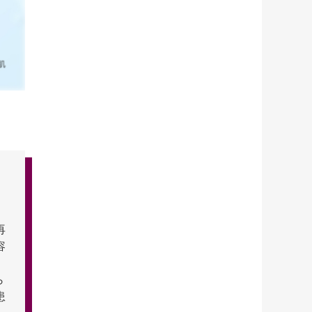
再
容
ら
患