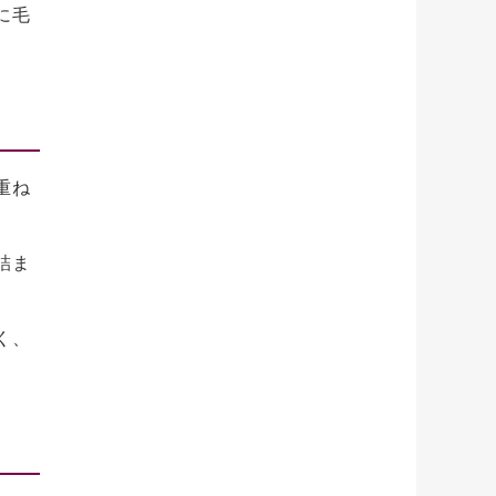
に毛
重ね
詰ま
く、