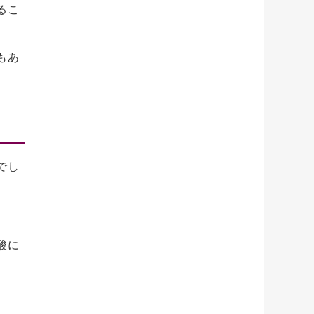
るこ
もあ
でし
酸に