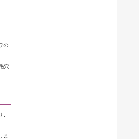
ワの
毛穴
り、
しま