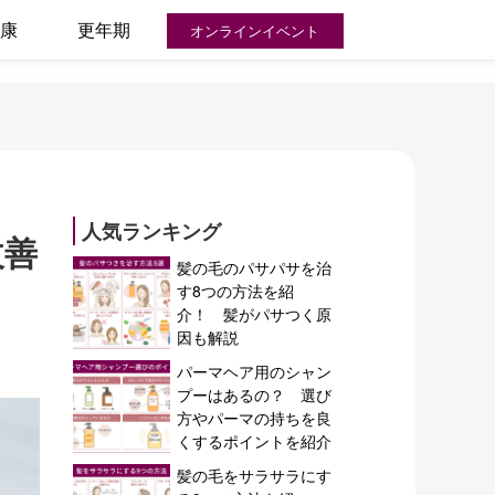
康
更年期
オンラインイベント
人気ランキング
改善
髪の毛のパサパサを治
す8つの方法を紹
介！ 髪がパサつく原
因も解説
パーマヘア用のシャン
プーはあるの？ 選び
方やパーマの持ちを良
くするポイントを紹介
髪の毛をサラサラにす